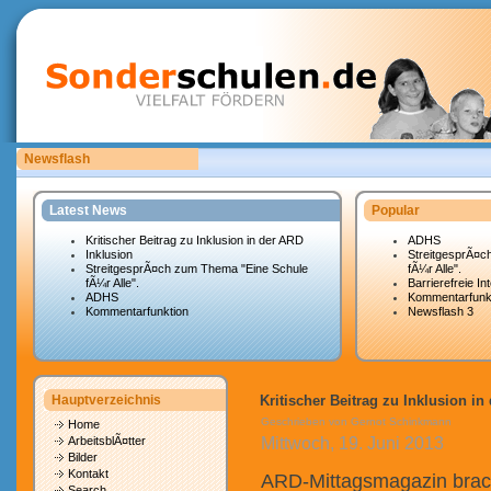
Newsflash
Sonderschulen.de ist auf der Suche nach Mitarbeitern.
Latest News
Popular
Kritischer Beitrag zu Inklusion in der ARD
ADHS
Inklusion
StreitgesprÃ¤c
StreitgesprÃ¤ch zum Thema "Eine Schule
fÃ¼r Alle".
fÃ¼r Alle".
Barrierefreie In
ADHS
Kommentarfunk
Kommentarfunktion
Newsflash 3
Hauptverzeichnis
Kritischer Beitrag zu Inklusion in
Geschrieben von Gernot Schinkmann
Home
Mittwoch, 19. Juni 2013
ArbeitsblÃ¤tter
Bilder
Kontakt
ARD-Mittagsmagazin bracht
Search