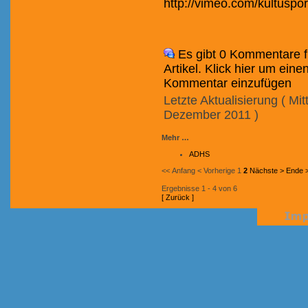
http://vimeo.com/kultuspo
Es gibt 0 Kommentare f
Artikel. Klick hier um eine
Kommentar einzufügen
Letzte Aktualisierung ( Mi
Dezember 2011 )
Mehr …
ADHS
<< Anfang
< Vorherige
1
2
Nächste >
Ende 
Ergebnisse 1 - 4 von 6
[ Zurück ]