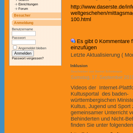
Einrichtungen
http://www.daserste.de/info
Forum
weltgeschehen/mittagsmag
Besucher
100.html
Anmeldung
Benutzername
Passwort
Es gibt 0 Kommentare fü
einzufügen
Angemeldet bleiben
Letzte Aktualisierung ( Mo
Passwort vergessen?
Inklusion
Geschrieben von Gernot Schinkmann
Samstag, 17. September 201
Videos der Internet-Platt
Kultusportal des baden-
württembergischen Ministe
Kultus, Jugend und Spor
gemeinsamer Unterricht v
Behinderten und Nicht-Be
finden Sie unter folgendem