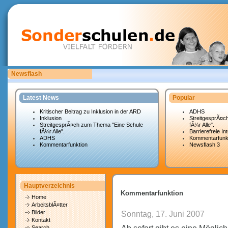
Newsflash
Bitte laden Sie eigene copyrightfreie Unterrichtsmaterialien hoch.
Latest News
Popular
Kritischer Beitrag zu Inklusion in der ARD
ADHS
Inklusion
StreitgesprÃ¤c
StreitgesprÃ¤ch zum Thema "Eine Schule
fÃ¼r Alle".
fÃ¼r Alle".
Barrierefreie In
ADHS
Kommentarfunk
Kommentarfunktion
Newsflash 3
Hauptverzeichnis
Kommentarfunktion
Home
ArbeitsblÃ¤tter
Bilder
Sonntag, 17. Juni 2007
Kontakt
Search