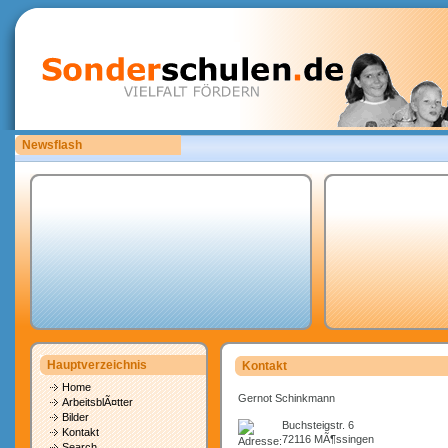
Newsflash
Sonderschulen.de ist auf der Suche nach Mitarbeitern.
Hauptverzeichnis
Kontakt
Home
Gernot Schinkmann
ArbeitsblÃ¤tter
Bilder
Buchsteigstr. 6
Kontakt
72116 MÃ¶ssingen
Search