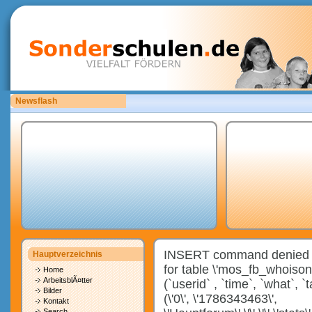
Newsflash
Sonderschulen.de ist auf der Suche nach Mitarbeitern.
INSERT command denied to 
Hauptverzeichnis
for table \'mos_fb_whois
Home
ArbeitsblÃ¤tter
(`userid` , `time`, `what`, `
Bilder
(\'0\', \'1786343463\',
Kontakt
Search