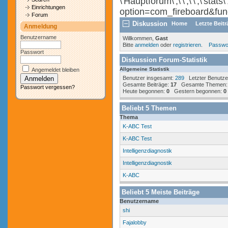
\'Hauptforum\',\'\',\'\',\'st
Einrichtungen
option=com_fireboard&func=
Forum
Diskussion
Home
Letzte Beit
Anmeldung
Benutzername
Willkommen,
Gast
Bitte
anmelden
oder
registrieren
.
Passwo
Passwort
Diskussion Forum-Statistik
Allgemeine Statistik
Angemeldet bleiben
Benutzer insgesamt:
289
Letzter Benutze
Gesamte Beiträge:
17
Gesamte Themen
Passwort vergessen?
Heute begonnen:
0
Gestern begonnen:
0
Beliebt
5
Themen
Thema
K-ABC Test
K-ABC Test
Intelligenzdiagnostik
Intelligenzdiagnostik
K-ABC
Beliebt
5
Meiste Beiträge
Benutzername
shi
Fajalobby