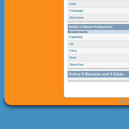
hobo
Charliegirl
Sternchen
Beliebt
5
Meiste Profilaufrufe
Benutzername
Fajalobby
shi
Chris
Emin
Sternchen
Online
0
Benutzer und
0
Gäste