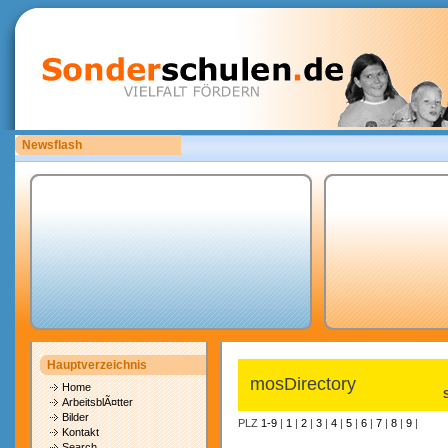
Newsflash
Bitte laden Sie eigene copyrightfreie Unterrichtsmaterialien hoch.
Hauptverzeichnis
mosDirectory
Home
ArbeitsblÃ¤tter
Bilder
PLZ
1-9
|
1
|
2
|
3
|
4
|
5
|
6
|
7
|
8
|
9
|
Kontakt
Search