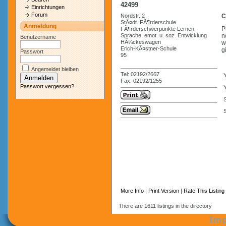
42499
Einrichtungen
Forum
Nordstr. 2
C
StÃ¤dt. FÃ¶rderschule
Anmeldung
P
FÃ¶rderschwerpunkte Lernen,
Sprache, emot. u. soz. Entwicklung
n
Benutzername
HÃ¼ckeswagen
w
Erich-KÃ¤stner-Schule
g
Passwort
95
Angemeldet bleiben
Tel: 02192/2667
Fax: 02192/1255
Passwort vergessen?
Y
S
More Info
|
Print Version
|
Rate This Listing
There are 1611 listings in the directory