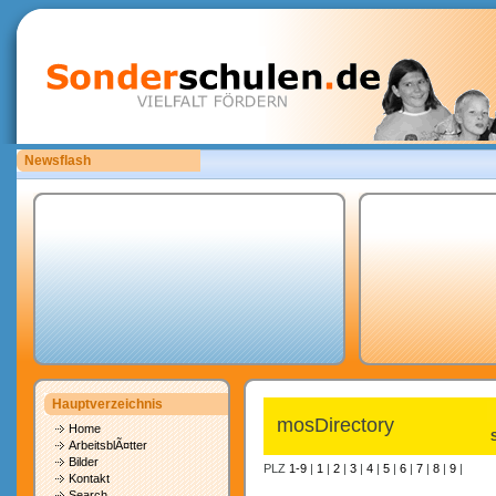
Newsflash
Bitte laden Sie eigene copyrightfreie Unterrichtsmaterialien hoch.
Hauptverzeichnis
mosDirectory
Home
ArbeitsblÃ¤tter
Bilder
PLZ
1-9
|
1
|
2
|
3
|
4
|
5
|
6
|
7
|
8
|
9
|
Kontakt
Search