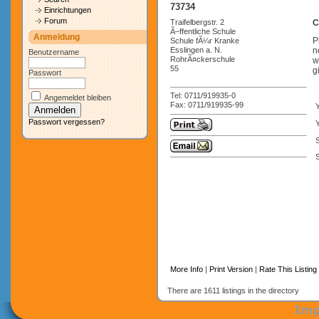
73734
Einrichtungen
Forum
Traifelbergstr. 2
C
Ã–ffentliche Schule
Anmeldung
P
Schule fÃ¼r Kranke
Esslingen a. N.
n
Benutzername
RohrÃ¤ckerschule
w
55
g
Passwort
Tel: 0711/919935-0
Angemeldet bleiben
Fax: 0711/919935-99
Passwort vergessen?
Y
S
More Info
|
Print Version
|
Rate This Listing
There are 1611 listings in the directory