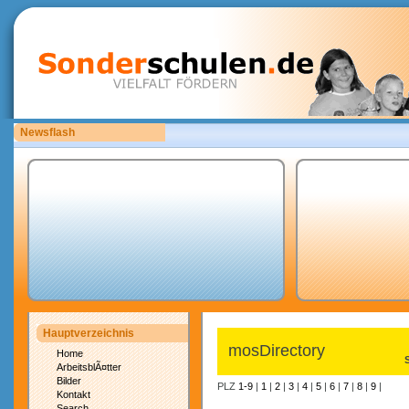
Newsflash
Sonderschulen.de ist auf der Suche nach Mitarbeitern.
Hauptverzeichnis
mosDirectory
Home
ArbeitsblÃ¤tter
Bilder
PLZ
1-9
|
1
|
2
|
3
|
4
|
5
|
6
|
7
|
8
|
9
|
Kontakt
Search