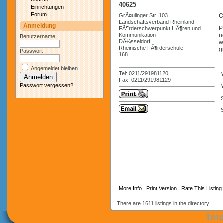
40625
Einrichtungen
Forum
GrÃ¤ulinger Str. 103
C
Landschaftsverband Rheinland
Anmeldung
P
FÃ¶rderschwerpunkt HÃ¶ren und
Kommunikation
n
Benutzername
DÃ¼sseldorf
w
Rheinische FÃ¶rderschule
g
Passwort
168
Angemeldet bleiben
Tel: 0211/291981120
Fax: 0211/291981129
Passwort vergessen?
Y
S
More Info
|
Print Version
|
Rate This Listing
There are 1611 listings in the directory