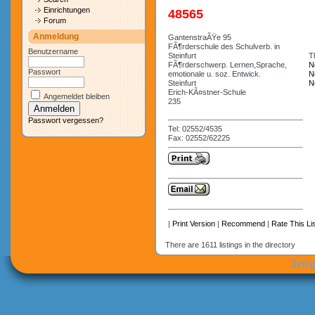
Einrichtungen
48565
Forum
Anmeldung
GantenstraÃŸe 95
FÃ¶rderschule des Schulverb. in
Benutzername
Steinfurt
Th
FÃ¶rderschwerp. Lernen,Sprache,
N
Passwort
emotionale u. soz. Entwick.
N
Steinfurt
N
Erich-KÃ¤stner-Schule
Angemeldet bleiben
235
Passwort vergessen?
Tel: 02552/4535
Fax: 02552/62225
|
Print Version
|
Recommend
|
Rate This Lis
There are 1611 listings in the directory