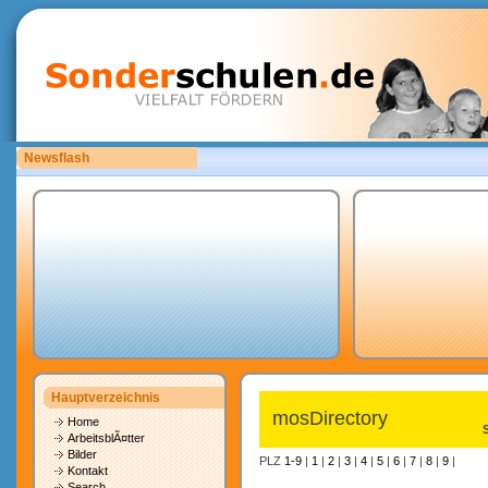
Newsflash
Sonderschulen.de ist auf der Suche nach Mitarbeitern.
Hauptverzeichnis
mosDirectory
Home
ArbeitsblÃ¤tter
Bilder
PLZ
1-9
|
1
|
2
|
3
|
4
|
5
|
6
|
7
|
8
|
9
|
Kontakt
Search