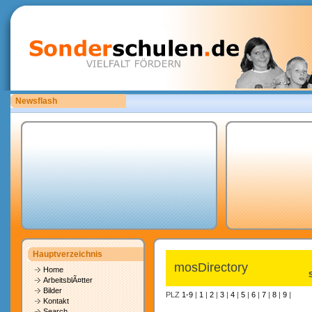
Newsflash
Bitte laden Sie eigene copyrightfreie Unterrichtsmaterialien hoch.
Hauptverzeichnis
mosDirectory
Home
ArbeitsblÃ¤tter
Bilder
PLZ
1-9
|
1
|
2
|
3
|
4
|
5
|
6
|
7
|
8
|
9
|
Kontakt
Search