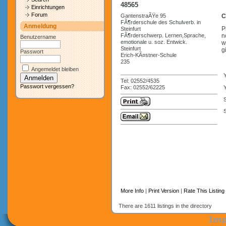
48565
Einrichtungen
Forum
GantenstraÃŸe 95
C
FÃ¶rderschule des Schulverb. in
Anmeldung
P
Steinfurt
FÃ¶rderschwerp. Lernen,Sprache,
n
Benutzername
emotionale u. soz. Entwick.
w
Steinfurt
g
Passwort
Erich-KÃ¤stner-Schule
235
Angemeldet bleiben
Tel: 02552/4535
Passwort vergessen?
Fax: 02552/62225
Y
S
More Info
|
Print Version
|
Rate This Listing
There are 1611 listings in the directory