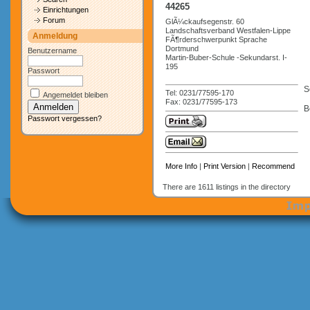
44265
Einrichtungen
Forum
GlÃ¼ckaufsegenstr. 60
Landschaftsverband Westfalen-Lippe
Anmeldung
FÃ¶rderschwerpunkt Sprache
Dortmund
Benutzername
Martin-Buber-Schule -Sekundarst. I-
195
Passwort
S
Tel: 0231/77595-170
Angemeldet bleiben
Fax: 0231/77595-173
B
Passwort vergessen?
More Info
|
Print Version
|
Recommend
There are 1611 listings in the directory