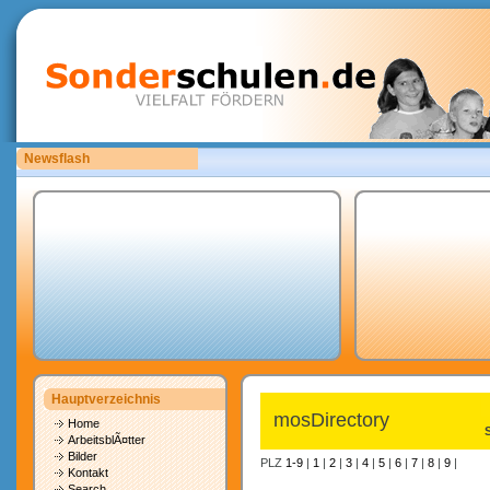
Newsflash
Bitte laden Sie eigene copyrightfreie Unterrichtsmaterialien hoch.
Hauptverzeichnis
mosDirectory
Home
ArbeitsblÃ¤tter
Bilder
PLZ
1-9
|
1
|
2
|
3
|
4
|
5
|
6
|
7
|
8
|
9
|
Kontakt
Search