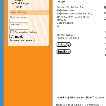
52372
Einrichtungen
Forum
Auf dem Schildchen 7a
R
FÃ¶rderschule
Anmeldung
P
FÃ¶rderschwerpunkte Lernen,
Sprache, emot. u. soz. Entw.
a
Benutzername
Kreuzau
r
Gereonschule
Passwort
65
Angemeldet bleiben
Tel: 02427/6197
Y
Fax: 02427/909324
Passwort vergessen?
Y
S
More Info
|
Print Version
|
Rate This Listing
There are 1611 listings in the directory