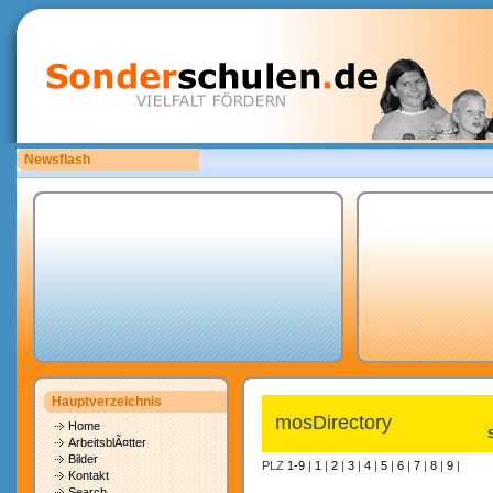
Newsflash
Bitte laden Sie eigene copyrightfreie Unterrichtsmaterialien hoch.
Hauptverzeichnis
mosDirectory
Home
ArbeitsblÃ¤tter
Bilder
PLZ
1-9
|
1
|
2
|
3
|
4
|
5
|
6
|
7
|
8
|
9
|
Kontakt
Search