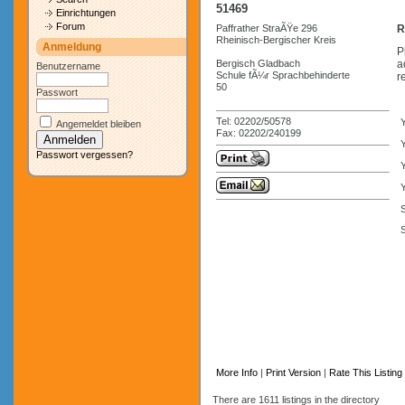
51469
Einrichtungen
Forum
Paffrather StraÃŸe 296
R
Rheinisch-Bergischer Kreis
Anmeldung
P
Bergisch Gladbach
a
Benutzername
Schule fÃ¼r Sprachbehinderte
r
50
Passwort
Tel: 02202/50578
Angemeldet bleiben
Fax: 02202/240199
Y
Passwort vergessen?
Y
S
More Info
|
Print Version
|
Rate This Listing
There are 1611 listings in the directory