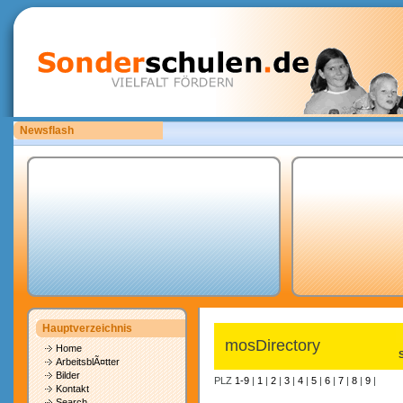
Newsflash
Bitte laden Sie eigene copyrightfreie Unterrichtsmaterialien hoch.
Hauptverzeichnis
mosDirectory
Home
ArbeitsblÃ¤tter
Bilder
PLZ
1-9
|
1
|
2
|
3
|
4
|
5
|
6
|
7
|
8
|
9
|
Kontakt
Search