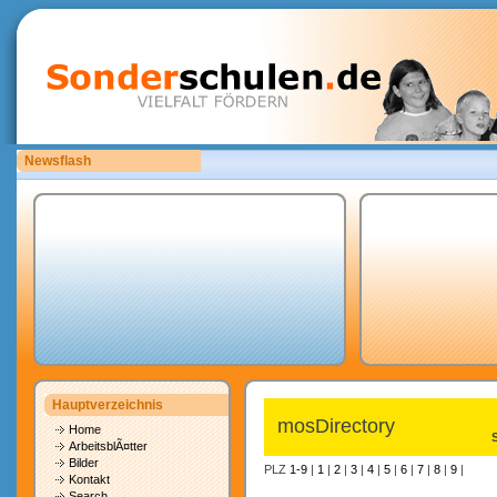
Newsflash
Bitte laden Sie eigene copyrightfreie Unterrichtsmaterialien hoch.
Hauptverzeichnis
mosDirectory
Home
ArbeitsblÃ¤tter
Bilder
PLZ
1-9
|
1
|
2
|
3
|
4
|
5
|
6
|
7
|
8
|
9
|
Kontakt
Search