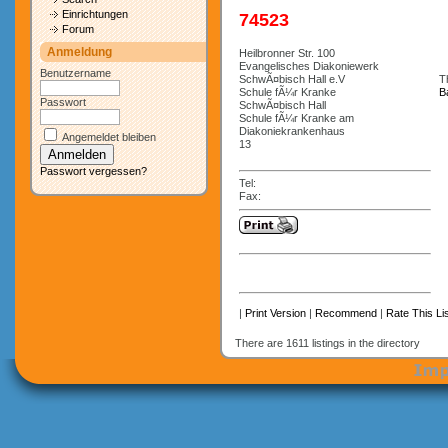
Einrichtungen
74523
Forum
Anmeldung
Heilbronner Str. 100
Evangelisches Diakoniewerk
Benutzername
SchwÃ¤bisch Hall e.V
Th
Schule fÃ¼r Kranke
B
Passwort
SchwÃ¤bisch Hall
Schule fÃ¼r Kranke am
Diakoniekrankenhaus
Angemeldet bleiben
13
Passwort vergessen?
Tel:
Fax:
|
Print Version
|
Recommend
|
Rate This Lis
There are 1611 listings in the directory