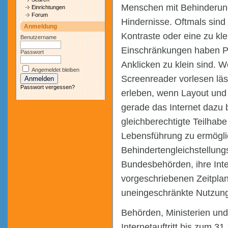
Menschen mit Behinderung
Einrichtungen
Forum
Hindernisse. Oftmals sind
Anmeldung
Kontraste oder eine zu kl
Benutzername
Einschränkungen haben Pr
Passwort
Anklicken zu klein sind. 
Angemeldet bleiben
Screenreader vorlesen l
Passwort vergessen?
erleben, wenn Layout und 
gerade das Internet dazu 
gleichberechtigte Teilhab
Lebensführung zu ermöglic
Behindertengleichstellungs
Bundesbehörden, ihre Inte
vorgeschriebenen Zeitplan 
uneingeschränkte Nutzung
Behörden, Ministerien und
Internetauftritt bis zum 3