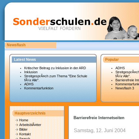
Newsflash
Bitte laden Sie eigene copyrightfreie Unterrichtsmaterialien hoch.
Latest News
Popular
Kritischer Beitrag zu Inklusion in der ARD
ADHS
Inklusion
StreitgesprÃ¤c
StreitgesprÃ¤ch zum Thema "Eine Schule
fÃ¼r Alle".
fÃ¼r Alle".
Barrierefreie In
ADHS
Kommentarfunk
Kommentarfunktion
Newsflash 3
Hauptverzeichnis
Barrierefreie Internetseiten
Home
ArbeitsblÃ¤tter
Bilder
Samstag, 12. Juni 2004
Kontakt
Search