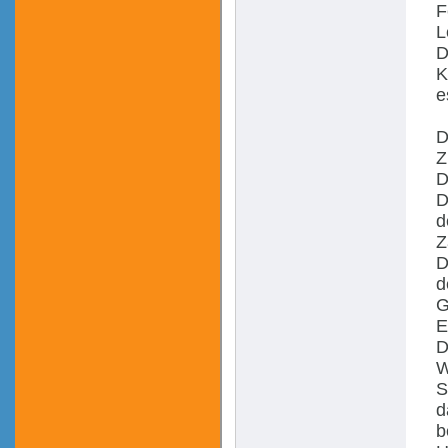
F
L
D
K
e
D
Z
D
D
d
Z
D
d
G
E
D
W
S
d
b