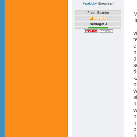
Fajalobby
(Benutzer)
Fresh Boarder
M
l
Beiträge: 3
v
t
e
n
d
s
d
k
o
w
s
h
w
b
n
p
n