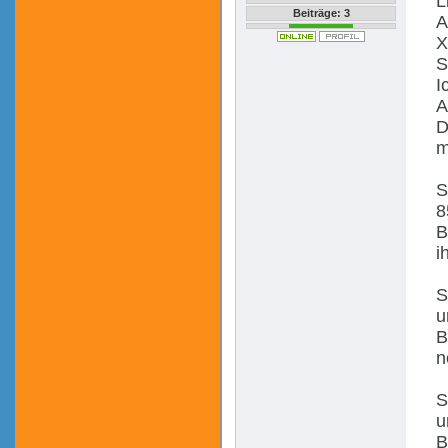
L
Beiträge: 3
A
X
S
I
A
D
m
S
8
B
i
S
u
B
n
S
u
B