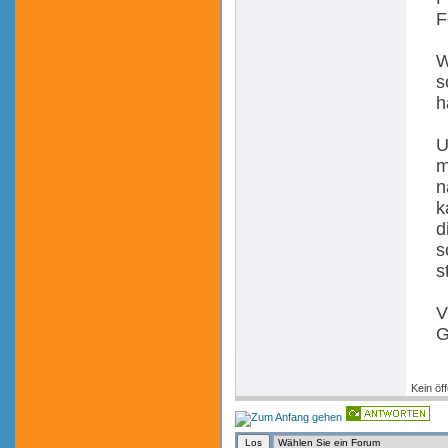
F
W
s
h
U
m
n
k
d
s
s
V
G
Kein öff