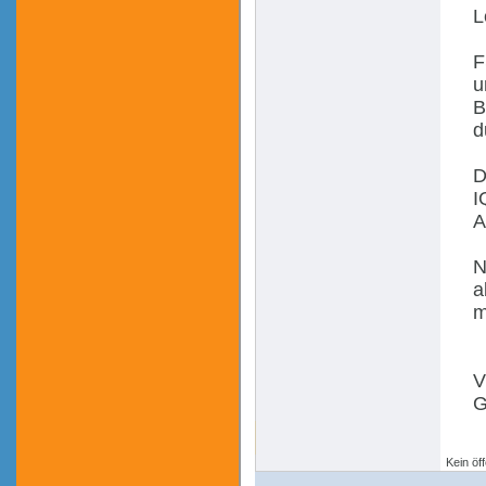
L
F
u
B
d
D
I
A
N
a
m
V
G
Kein öff