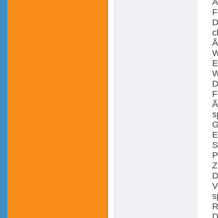
Ã
F
D
c
Ã
W
E
W
D
F
Ã
s
G
E
S
P
Z
D
V
s
R
D