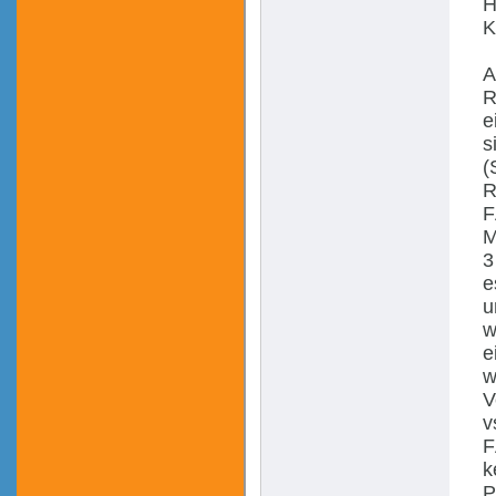
H
K
A
R
e
s
(
R
F
M
3
e
u
w
e
w
V
v
F
k
P