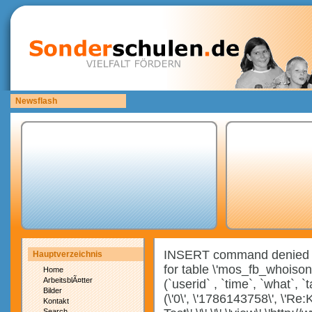
Newsflash
Bitte laden Sie eigene copyrightfreie Unterrichtsmaterialien hoch.
INSERT command denied to 
Hauptverzeichnis
for table \'mos_fb_whois
Home
ArbeitsblÃ¤tter
(`userid` , `time`, `what`, `
Bilder
(\'0\', \'1786143758\', \'R
Kontakt
Search