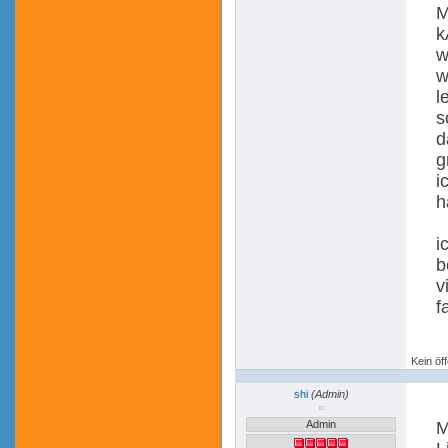
M
k
w
w
l
s
d
g
i
h
i
b
v
f
Kein öff
shi
(Admin)
Admin
M