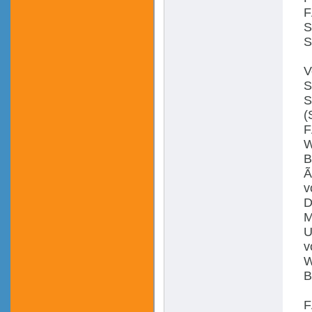
F
S
S
V
S
S
(
F
W
B
Ã
v
D
M
U
v
W
B
F