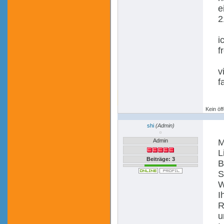
e
2
i
f
v
f
Kein öff
shi
(Admin)
Admin
M
L
Beiträge: 3
B
S
W
I
R
u