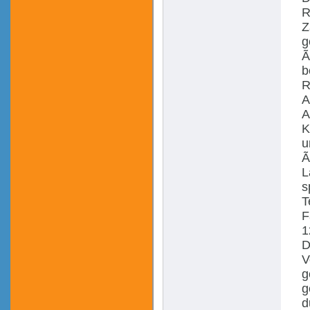
R
Z
g
Ã
b
R
A
A
K
u
Ã
L
s
T
F
1
D
V
g
g
d