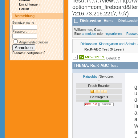
Test\',\'\',\'\',\'view\',\'h
Einrichtungen
option=com_fireboard&Ite
Forum
\'216.73.216.221\', \'0\')
Anmeldung
Diskussion
Home
Direktansic
Benutzername
Willkommen,
Gast
Passwort
Bitte
anmelden
oder
registrieren
.
Passwo
Angemeldet bleiben
Diskussion
Kindergarten und Schule
Re:K-ABC Test (0 Leser)
Passwort vergessen?
Beliebt: 2
THEMA:
Re:K-ABC Test
Fajalobby
(Benutzer)
Fresh Boarder
g
u
Beiträge: 3
d
l
a
a
w
a