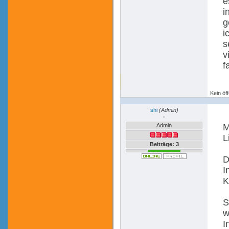
e
i
g
i
s
v
f
Kein öff
shi
(Admin)
Admin
M
L
Beiträge: 3
D
I
K
S
w
I