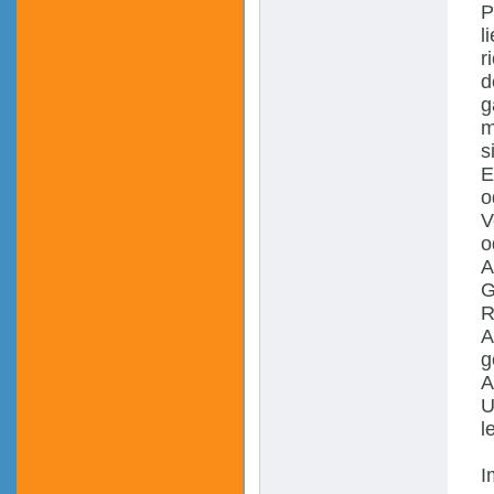
P
l
r
d
g
m
s
E
o
V
o
A
G
R
A
g
A
U
l
I