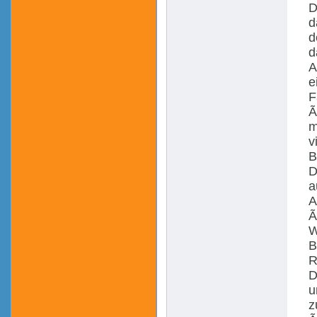
D
d
d
d
A
e
F
Ã
m
v
B
D
a
A
Ã
W
B
R
D
u
z