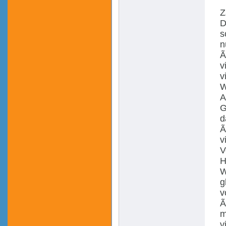
Z
D
s
n
Ã
v
v
W
A
G
d
Ã
v
V
H
W
g
v
Ã
m
v