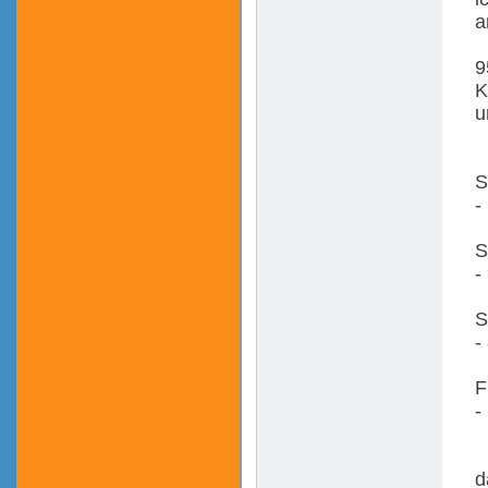
a
9
K
u
S
-
S
-
S
-
F
-
d