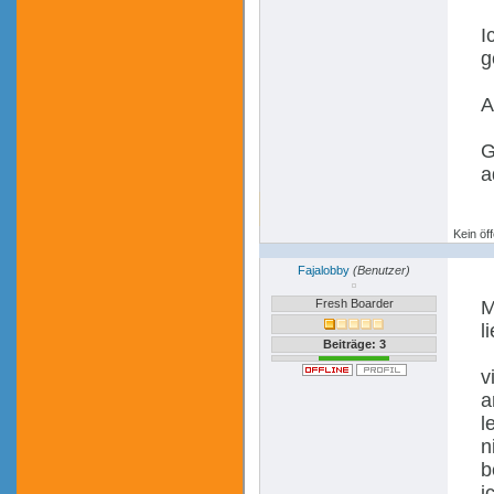
I
g
A
G
a
Kein öff
Fajalobby
(Benutzer)
Fresh Boarder
M
l
Beiträge: 3
v
a
l
n
b
i