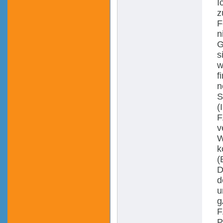
I
z
F
n
G
s
w
f
n
S
(
F
v
W
k
(
D
d
u
g
F
P