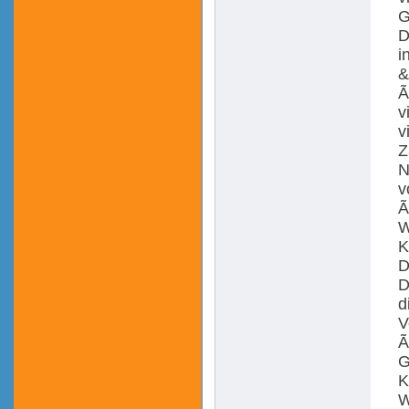
G
D
i
&
Ã
v
v
Z
N
v
Ã
W
K
D
D
d
V
Ã
G
K
W