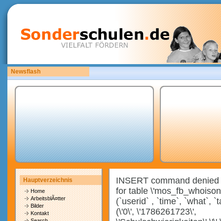
Newsflash
Bitte laden Sie eigene copyrightfreie Unterrichtsmaterialien hoch.
INSERT command denied to 
Hauptverzeichnis
for table \'mos_fb_whois
Home
ArbeitsblÃ¤tter
(`userid` , `time`, `what`, `
Bilder
(\'0\', \'1786261723\',
Kontakt
Search