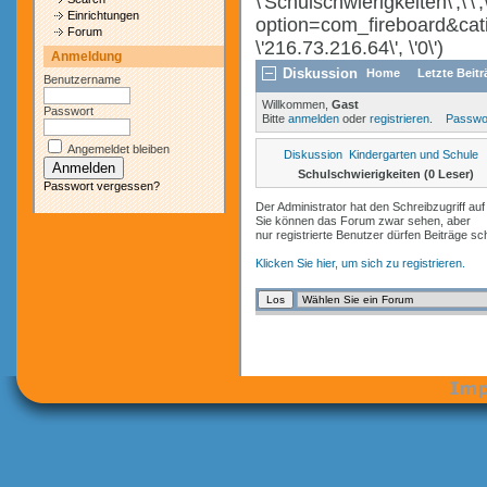
\'Schulschwierigkeiten\',\'\
Einrichtungen
option=com_fireboard&cat
Forum
\'216.73.216.64\', \'0\')
Anmeldung
Diskussion
Home
Letzte Beit
Benutzername
Willkommen,
Gast
Passwort
Bitte
anmelden
oder
registrieren
.
Passwo
Angemeldet bleiben
Diskussion
Kindergarten und Schule
Schulschwierigkeiten (0 Leser)
Passwort vergessen?
Der Administrator hat den Schreibzugriff auf
Sie können das Forum zwar sehen, aber
nur registrierte Benutzer dürfen Beiträge sc
Klicken Sie hier, um sich zu registrieren.