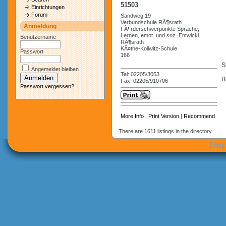
51503
Einrichtungen
Forum
Sandweg 19
Verbundschule RÃ¶srath
Anmeldung
FÃ¶rderschwerpunkte Sprache,
Lernen, emot. und soz. Entwickl.
Benutzername
RÃ¶srath
KÃ¤the-Kollwitz-Schule
Passwort
166
S
Angemeldet bleiben
Tel: 02205/3053
B
Fax: 02205/910706
Passwort vergessen?
More Info
|
Print Version
|
Recommend
There are 1611 listings in the directory