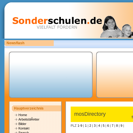
Newsflash
Bitte laden Sie eigene copyrightfreie Unterrichtsmaterialien hoch.
Hauptverzeichnis
mosDirectory
Home
ArbeitsblÃ¤tter
Bilder
PLZ
1-9
|
1
|
2
|
3
|
4
|
5
|
6
|
7
|
8
|
9
|
Kontakt
Search