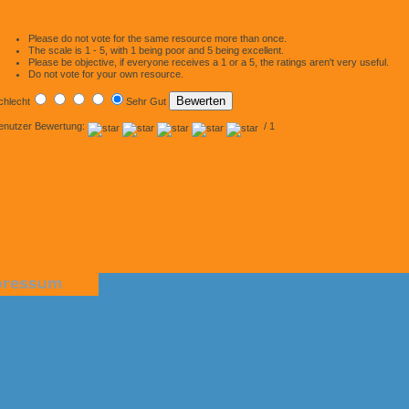
Please do not vote for the same resource more than once.
The scale is 1 - 5, with 1 being poor and 5 being excellent.
Please be objective, if everyone receives a 1 or a 5, the ratings aren't very useful.
Do not vote for your own resource.
chlecht
Sehr Gut
enutzer Bewertung:
/ 1