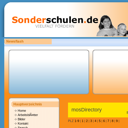
Newsflash
Sonderschulen.de ist auf der Suche nach Mitarbeitern.
Hauptverzeichnis
mosDirectory
Home
ArbeitsblÃ¤tter
Bilder
PLZ
1-9
|
1
|
2
|
3
|
4
|
5
|
6
|
7
|
8
|
9
|
Kontakt
Search