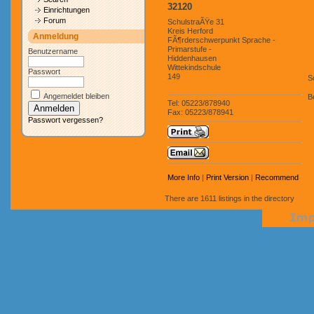
32120
Einrichtungen
Forum
SchulstraÃŸe 31
Kreis Herford
Anmeldung
FÃ¶rderschwerpunkt Sprache -
Primarstufe -
Benutzername
Hiddenhausen
Wittekindschule
Passwort
149
S
Angemeldet bleiben
B
Tel: 05223/878940
Fax: 05223/878941
Passwort vergessen?
More Info
|
Print Version
|
Recommend
There are 1611 listings in the directory