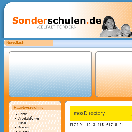
Newsflash
Bitte laden Sie eigene copyrightfreie Unterrichtsmaterialien hoch.
Hauptverzeichnis
mosDirectory
Home
ArbeitsblÃ¤tter
Bilder
PLZ
1-9
|
1
|
2
|
3
|
4
|
5
|
6
|
7
|
8
|
9
|
Kontakt
Search