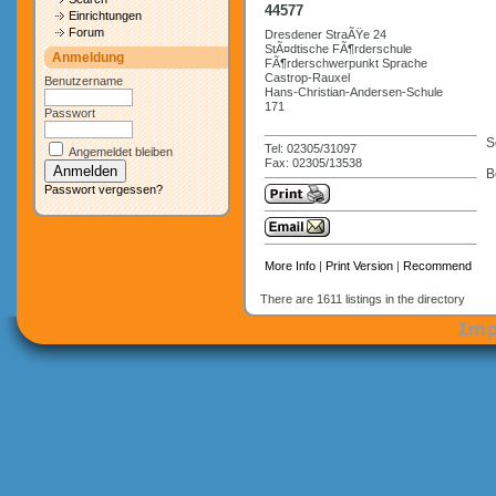
44577
Einrichtungen
Forum
Dresdener StraÃŸe 24
StÃ¤dtische FÃ¶rderschule
Anmeldung
FÃ¶rderschwerpunkt Sprache
Castrop-Rauxel
Benutzername
Hans-Christian-Andersen-Schule
171
Passwort
S
Tel: 02305/31097
Angemeldet bleiben
Fax: 02305/13538
B
Passwort vergessen?
More Info
|
Print Version
|
Recommend
There are 1611 listings in the directory