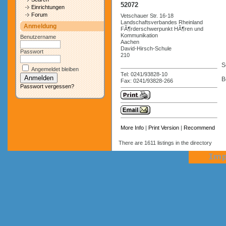
52072
Einrichtungen
Forum
Vetschauer Str. 16-18
Landschaftsverbandes Rheinland
Anmeldung
FÃ¶rderschwerpunkt HÃ¶ren und
Kommunikation
Benutzername
Aachen
David-Hirsch-Schule
Passwort
210
S
Angemeldet bleiben
Tel: 0241/93828-10
B
Fax: 0241/93828-266
Passwort vergessen?
More Info
|
Print Version
|
Recommend
There are 1611 listings in the directory