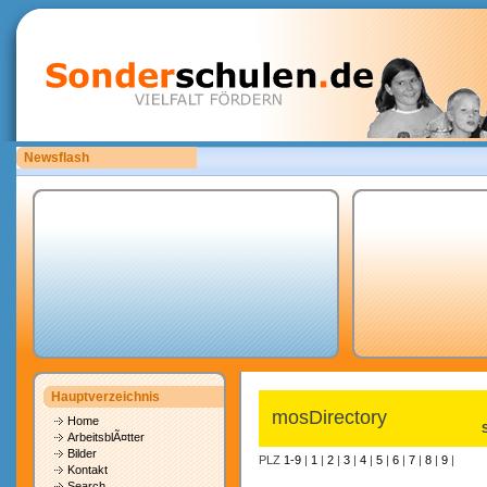
Newsflash
Bitte laden Sie eigene copyrightfreie Unterrichtsmaterialien hoch.
Hauptverzeichnis
mosDirectory
Home
ArbeitsblÃ¤tter
Bilder
PLZ
1-9
|
1
|
2
|
3
|
4
|
5
|
6
|
7
|
8
|
9
|
Kontakt
Search