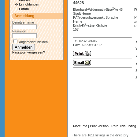
44628
Einrichtungen
Forum
Eberhard-Wildermuth-StraÃŸe 43
R
Stadt Herne
Anmeldung
P
FÃ¶rderschwerpunkt Sprache
Herne
a
Benutzername
Erich-KÃ¤stner-Schule
r
157
Passwort
Tel: 02323/8606
Angemeldet bleiben
Fax: 02323/981217
Y
Passwort vergessen?
Y
S
More Info
|
Print Version
|
Rate This Listing
There are 1611 listings in the directory