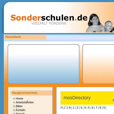
Newsflash
Bitte laden Sie eigene copyrightfreie Unterrichtsmaterialien hoch.
Hauptverzeichnis
mosDirectory
Home
ArbeitsblÃ¤tter
Bilder
PLZ
1-9
|
1
|
2
|
3
|
4
|
5
|
6
|
7
|
8
|
9
|
Kontakt
Search