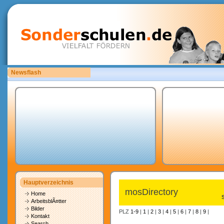
Newsflash
Sonderschulen.de ist auf der Suche nach Mitarbeitern.
Hauptverzeichnis
mosDirectory
Home
ArbeitsblÃ¤tter
Bilder
PLZ
1-9
|
1
|
2
|
3
|
4
|
5
|
6
|
7
|
8
|
9
|
Kontakt
Search