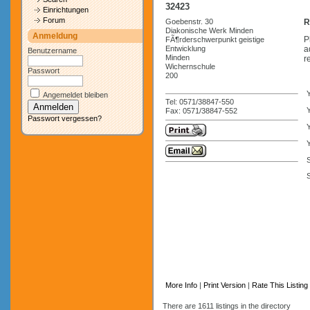
32423
Einrichtungen
Forum
Goebenstr. 30
R
Diakonische Werk Minden
Anmeldung
P
FÃ¶rderschwerpunkt geistige
Entwicklung
a
Benutzername
Minden
r
Wichernschule
Passwort
200
Angemeldet bleiben
Tel: 0571/38847-550
Y
Fax: 0571/38847-552
Passwort vergessen?
Y
S
More Info
|
Print Version
|
Rate This Listing
There are 1611 listings in the directory