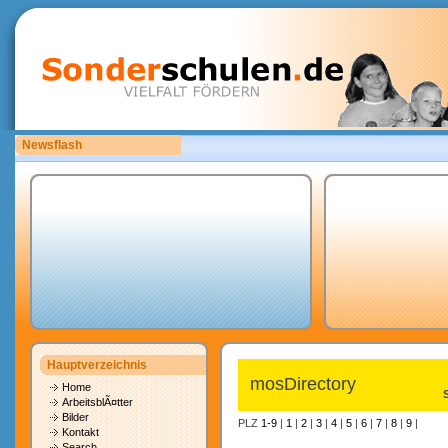
Newsflash
Bitte laden Sie eigene copyrightfreie Unterrichtsmaterialien hoch.
Hauptverzeichnis
mosDirectory
Home
ArbeitsblÃ¤tter
Bilder
PLZ
1-9
|
1
|
2
|
3
|
4
|
5
|
6
|
7
|
8
|
9
|
Kontakt
Search