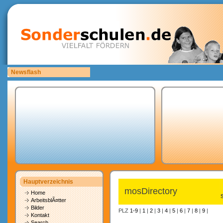
Newsflash
Sonderschulen.de ist auf der Suche nach Mitarbeitern.
Hauptverzeichnis
mosDirectory
Home
ArbeitsblÃ¤tter
Bilder
PLZ
1-9
|
1
|
2
|
3
|
4
|
5
|
6
|
7
|
8
|
9
|
Kontakt
Search