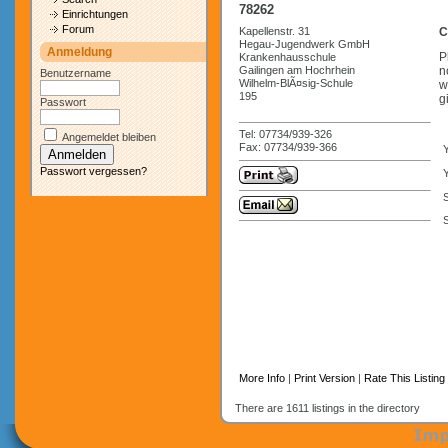
78262
Einrichtungen
Forum
Kapellenstr. 31
C
Hegau-Jugendwerk GmbH
Anmeldung
P
Krankenhausschule
Gailingen am Hochrhein
n
Benutzername
Wilhelm-BlÃ¤sig-Schule
w
195
g
Passwort
Tel: 07734/939-326
Angemeldet bleiben
Fax: 07734/939-366
Passwort vergessen?
Y
S
More Info
|
Print Version
|
Rate This Listing
There are 1611 listings in the directory