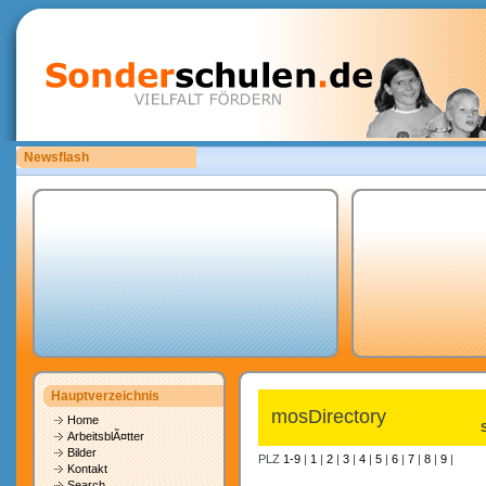
Newsflash
Bitte laden Sie eigene copyrightfreie Unterrichtsmaterialien hoch.
Hauptverzeichnis
mosDirectory
Home
ArbeitsblÃ¤tter
Bilder
PLZ
1-9
|
1
|
2
|
3
|
4
|
5
|
6
|
7
|
8
|
9
|
Kontakt
Search