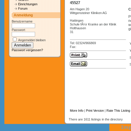
45527
Einrichtungen
Forum
Am Hagen 20
C
Wittgensteiner Kliniken AG
Anmeldung
P
Hattingen
n
Benutzername
Schule fÃ¼r Kranke an der Klinik
w
Holthausen
g
Passwort
31
Angemeldet bleiben
Tel: 02324/966869
Fax:
Passwort vergessen?
Y
S
More Info
|
Print Version
|
Rate This Listing
There are 1611 listings in the directory