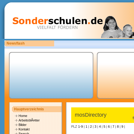
Newsflash
Sonderschulen.de ist auf der Suche nach Mitarbeitern.
Hauptverzeichnis
mosDirectory
Home
ArbeitsblÃ¤tter
Bilder
PLZ
1-9
|
1
|
2
|
3
|
4
|
5
|
6
|
7
|
8
|
9
|
Kontakt
Search