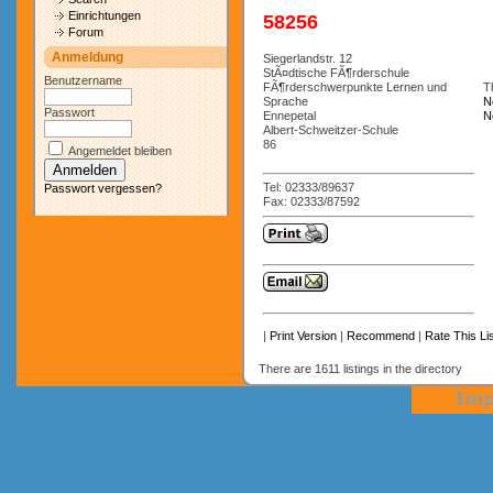
Einrichtungen
58256
Forum
Anmeldung
Siegerlandstr. 12
StÃ¤dtische FÃ¶rderschule
Benutzername
FÃ¶rderschwerpunkte Lernen und
Th
Sprache
N
Passwort
Ennepetal
N
Albert-Schweitzer-Schule
86
Angemeldet bleiben
Tel: 02333/89637
Passwort vergessen?
Fax: 02333/87592
|
Print Version
|
Recommend
|
Rate This Lis
There are 1611 listings in the directory