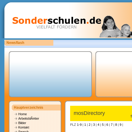
Newsflash
Bitte laden Sie eigene copyrightfreie Unterrichtsmaterialien hoch.
Hauptverzeichnis
mosDirectory
Home
ArbeitsblÃ¤tter
Bilder
PLZ
1-9
|
1
|
2
|
3
|
4
|
5
|
6
|
7
|
8
|
9
|
Kontakt
Search