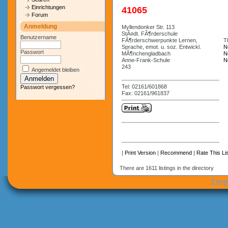
Einrichtungen
41065
Forum
Anmeldung
Myllendonker Str. 113
StÃ¤dt. FÃ¶rderschule
Benutzername
FÃ¶rderschwerpunkte Lernen,
Th
Sprache, emot. u. soz. Entwickl.
N
Passwort
MÃ¶nchengladbach
N
Anne-Frank-Schule
N
243
Angemeldet bleiben
Tel: 02161/601868
Passwort vergessen?
Fax: 02161/961837
|
Print Version
|
Recommend
|
Rate This Lis
There are 1611 listings in the directory