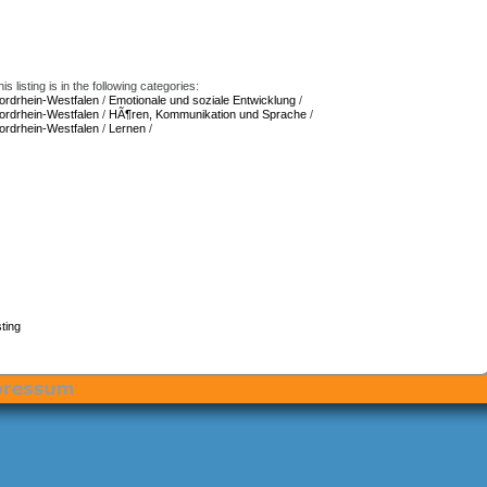
is listing is in the following categories:
ordrhein-Westfalen
/
Emotionale und soziale Entwicklung
/
ordrhein-Westfalen
/
HÃ¶ren, Kommunikation und Sprache
/
ordrhein-Westfalen
/
Lernen
/
ting