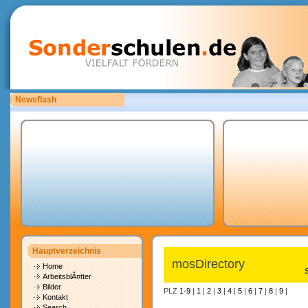
Newsflash
Sonderschulen.de ist auf der Suche nach Mitarbeitern.
Hauptverzeichnis
mosDirectory
Home
ArbeitsblÃ¤tter
Bilder
PLZ
1-9
|
1
|
2
|
3
|
4
|
5
|
6
|
7
|
8
|
9
|
Kontakt
Search