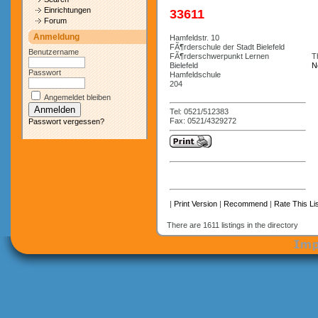
Einrichtungen
33611
Forum
Anmeldung
Hamfeldstr. 10
FÃ¶rderschule der Stadt Bielefeld
Benutzername
FÃ¶rderschwerpunkt Lernen
Th
Bielefeld
N
Passwort
Hamfeldschule
204
Angemeldet bleiben
Tel: 0521/512383
Fax: 0521/4329272
Passwort vergessen?
|
Print Version
|
Recommend
|
Rate This Lis
There are 1611 listings in the directory